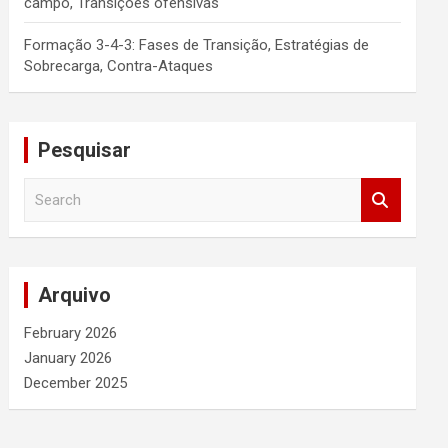
campo, Transições ofensivas
Formação 3-4-3: Fases de Transição, Estratégias de
Sobrecarga, Contra-Ataques
Pesquisar
S
e
a
r
c
Arquivo
h
February 2026
January 2026
December 2025