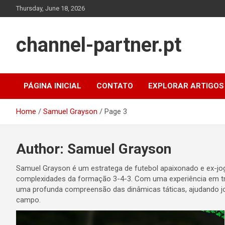
Skip
Thursday, June 18, 2026
to
content
channel-partner.pt
PÁGINA INICIAL
CONTATO
EXPLORAR ARTIGOS
Home
Samuel Grayson
Page 3
Author:
Samuel Grayson
Samuel Grayson é um estratega de futebol apaixonado e ex-joga
complexidades da formação 3-4-3. Com uma experiência em tr
uma profunda compreensão das dinâmicas táticas, ajudando jo
campo.