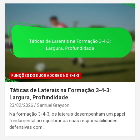
FUNÇÕES DOS JOGADORES NO 3-4-3
Táticas de Laterais na Formação 3-4-3:
Largura, Profundidade
23/02/2026
Samuel Grayson
Na formação 3-4-3, os laterais desempenham um papel
fundamental ao equilibrar as suas responsabilidades
defensivas com…