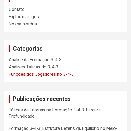
Contato
Explorar artigos
Nossa história
Categorias
Análise da Formação 3-4-3
Análises Táticas do 3-4-3
Funções dos Jogadores no 3-4-3
Publicações recentes
Táticas de Laterais na Formação 3-4-3: Largura,
Profundidade
Formação 3-4-3: Estrutura Defensiva, Equilíbrio no Meio-