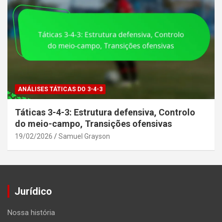
ANÁLISES TÁTICAS DO 3-4-3
Táticas 3-4-3: Estrutura defensiva, Controlo
do meio-campo, Transições ofensivas
19/02/2026
Samuel Grayson
Jurídico
Nossa história