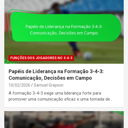
FUNÇÕES DOS JOGADORES NO 3-4-3
Papéis de Liderança na Formação 3-4-3:
Comunicação, Decisões em Campo
10/02/2026
Samuel Grayson
A formação 3-4-3 exige uma liderança forte para
promover uma comunicação eficaz e uma tomada de…