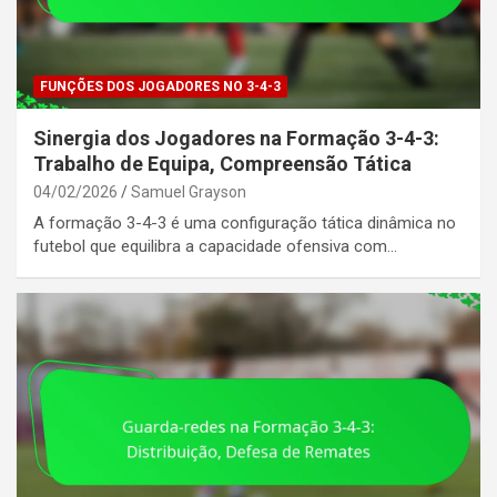
FUNÇÕES DOS JOGADORES NO 3-4-3
Sinergia dos Jogadores na Formação 3-4-3:
Trabalho de Equipa, Compreensão Tática
04/02/2026
Samuel Grayson
A formação 3-4-3 é uma configuração tática dinâmica no
futebol que equilibra a capacidade ofensiva com…