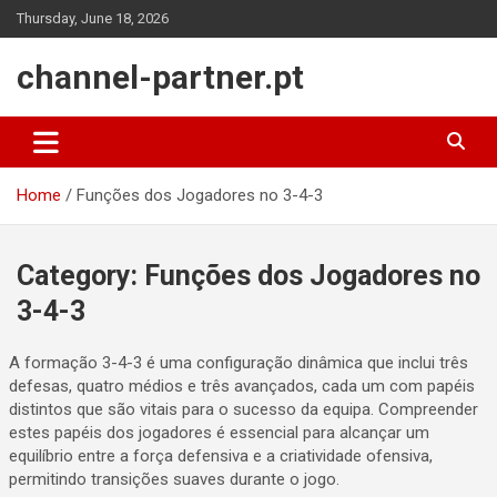
Skip
Thursday, June 18, 2026
to
content
channel-partner.pt
Home
Funções dos Jogadores no 3-4-3
Category:
Funções dos Jogadores no
3-4-3
A formação 3-4-3 é uma configuração dinâmica que inclui três
defesas, quatro médios e três avançados, cada um com papéis
distintos que são vitais para o sucesso da equipa. Compreender
estes papéis dos jogadores é essencial para alcançar um
equilíbrio entre a força defensiva e a criatividade ofensiva,
permitindo transições suaves durante o jogo.