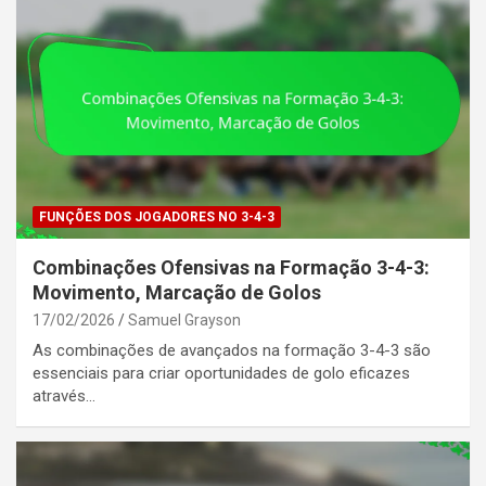
FUNÇÕES DOS JOGADORES NO 3-4-3
Combinações Ofensivas na Formação 3-4-3:
Movimento, Marcação de Golos
17/02/2026
Samuel Grayson
As combinações de avançados na formação 3-4-3 são
essenciais para criar oportunidades de golo eficazes
através…