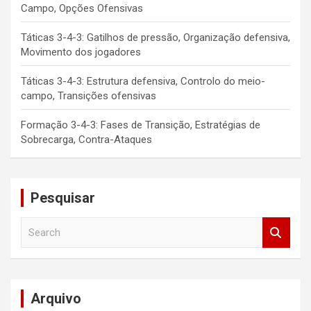
Campo, Opções Ofensivas
Táticas 3-4-3: Gatilhos de pressão, Organização defensiva,
Movimento dos jogadores
Táticas 3-4-3: Estrutura defensiva, Controlo do meio-
campo, Transições ofensivas
Formação 3-4-3: Fases de Transição, Estratégias de
Sobrecarga, Contra-Ataques
Pesquisar
S
e
a
r
c
Arquivo
h