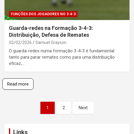
FUNÇÕES DOS JOGADORES NO 3-4-3
Guarda-redes na Formação 3-4-3:
Distribuição, Defesa de Remates
02/02/2026
Samuel Grayson
O guarda-redes numa formação 3-4-3 é fundamental
tanto para parar remates como para uma distribuição
eficaz,…
Read more
Posts
1
2
Next
pagination
Links