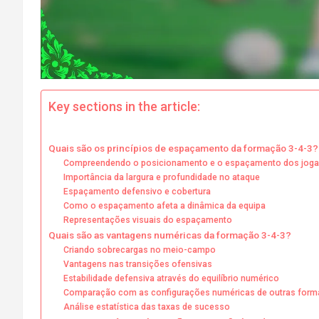
Key sections in the article:
Quais são os princípios de espaçamento da formação 3-4-3?
Compreendendo o posicionamento e o espaçamento dos jog
Importância da largura e profundidade no ataque
Espaçamento defensivo e cobertura
Como o espaçamento afeta a dinâmica da equipa
Representações visuais do espaçamento
Quais são as vantagens numéricas da formação 3-4-3?
Criando sobrecargas no meio-campo
Vantagens nas transições ofensivas
Estabilidade defensiva através do equilíbrio numérico
Comparação com as configurações numéricas de outras for
Análise estatística das taxas de sucesso