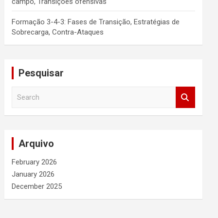
campo, Transições ofensivas
Formação 3-4-3: Fases de Transição, Estratégias de
Sobrecarga, Contra-Ataques
Pesquisar
S
e
a
r
c
Arquivo
h
February 2026
January 2026
December 2025