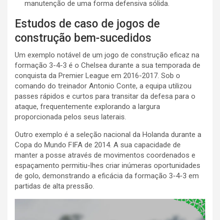
manutenção de uma forma defensiva sólida.
Estudos de caso de jogos de
construção bem-sucedidos
Um exemplo notável de um jogo de construção eficaz na
formação 3-4-3 é o Chelsea durante a sua temporada de
conquista da Premier League em 2016-2017. Sob o
comando do treinador Antonio Conte, a equipa utilizou
passes rápidos e curtos para transitar da defesa para o
ataque, frequentemente explorando a largura
proporcionada pelos seus laterais.
Outro exemplo é a seleção nacional da Holanda durante a
Copa do Mundo FIFA de 2014. A sua capacidade de
manter a posse através de movimentos coordenados e
espaçamento permitiu-lhes criar inúmeras oportunidades
de golo, demonstrando a eficácia da formação 3-4-3 em
partidas de alta pressão.