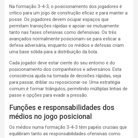
Na formação 3-4-3, o posicionamento dos jogadores é
crítico para um jogo de construção eficaz e para manter a
posse. Os jogadores devem ocupar espaços que
permitam transições rápidas e apoiar-se mutuamente
tanto nas fases ofensivas como defensivas. Os três
avançados normalmente posicionam-se para esticar a
defesa adversária, enquanto os médios e defesas criam
uma base sólida para a distribuição da bola.
Cada jogador deve estar ciente do seu entorno e do
posicionamento dos companheiros e adversários. Esta
consciência ajuda na tomada de decisões rápidas, seja
para passar, driblar ou reposicionar-se. Uma estratégia
comum é formar triângulos, permitindo múltiplas linhas de
passe e opções para evadir a pressão.
Funções e responsabilidades dos
médios no jogo posicional
Os médios numa formação 3-4-3 têm papéis cruciais que
equilibram tanto as responsabilidades ofensivas como