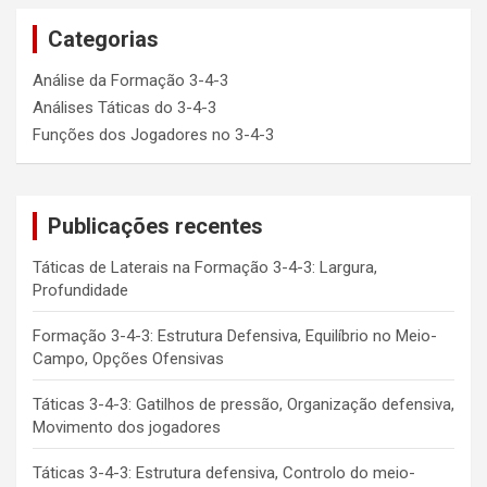
Categorias
Análise da Formação 3-4-3
Análises Táticas do 3-4-3
Funções dos Jogadores no 3-4-3
Publicações recentes
Táticas de Laterais na Formação 3-4-3: Largura,
Profundidade
Formação 3-4-3: Estrutura Defensiva, Equilíbrio no Meio-
Campo, Opções Ofensivas
Táticas 3-4-3: Gatilhos de pressão, Organização defensiva,
Movimento dos jogadores
Táticas 3-4-3: Estrutura defensiva, Controlo do meio-