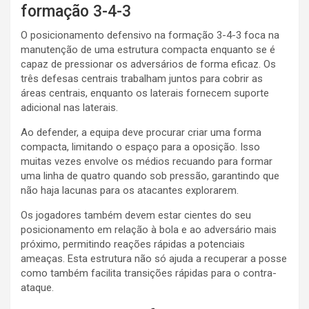
formação 3-4-3
O posicionamento defensivo na formação 3-4-3 foca na
manutenção de uma estrutura compacta enquanto se é
capaz de pressionar os adversários de forma eficaz. Os
três defesas centrais trabalham juntos para cobrir as
áreas centrais, enquanto os laterais fornecem suporte
adicional nas laterais.
Ao defender, a equipa deve procurar criar uma forma
compacta, limitando o espaço para a oposição. Isso
muitas vezes envolve os médios recuando para formar
uma linha de quatro quando sob pressão, garantindo que
não haja lacunas para os atacantes explorarem.
Os jogadores também devem estar cientes do seu
posicionamento em relação à bola e ao adversário mais
próximo, permitindo reações rápidas a potenciais
ameaças. Esta estrutura não só ajuda a recuperar a posse
como também facilita transições rápidas para o contra-
ataque.