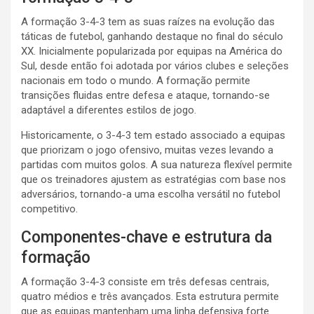
A formação 3-4-3 tem as suas raízes na evolução das
táticas de futebol, ganhando destaque no final do século
XX. Inicialmente popularizada por equipas na América do
Sul, desde então foi adotada por vários clubes e seleções
nacionais em todo o mundo. A formação permite
transições fluidas entre defesa e ataque, tornando-se
adaptável a diferentes estilos de jogo.
Historicamente, o 3-4-3 tem estado associado a equipas
que priorizam o jogo ofensivo, muitas vezes levando a
partidas com muitos golos. A sua natureza flexível permite
que os treinadores ajustem as estratégias com base nos
adversários, tornando-a uma escolha versátil no futebol
competitivo.
Componentes-chave e estrutura da
formação
A formação 3-4-3 consiste em três defesas centrais,
quatro médios e três avançados. Esta estrutura permite
que as equipas mantenham uma linha defensiva forte