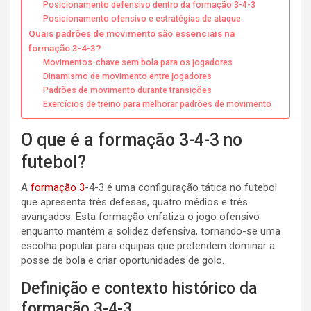
Posicionamento defensivo dentro da formação 3-4-3
Posicionamento ofensivo e estratégias de ataque
Quais padrões de movimento são essenciais na
formação 3-4-3?
Movimentos-chave sem bola para os jogadores
Dinamismo de movimento entre jogadores
Padrões de movimento durante transições
Exercícios de treino para melhorar padrões de movimento
O que é a formação 3-4-3 no
futebol?
A
formação 3
-4-3 é uma configuração tática no futebol
que apresenta três defesas, quatro médios e três
avançados. Esta formação enfatiza o jogo ofensivo
enquanto mantém a solidez defensiva, tornando-se uma
escolha popular para equipas que pretendem dominar a
posse de bola e criar oportunidades de golo.
Definição e contexto histórico da
formação 3-4-3