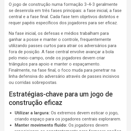
O jogo de construção numa formação 3-4-3 geralmente
se desenrola em três fases principais: a fase inicial, a fase
central e a fase final. Cada fase tem objetivos distintos e
requer papéis específicos dos jogadores para ser eficaz.
Na fase inicial, os defesas e médios trabalham para
ganhar a posse e manter o controle, frequentemente
utilizando passes curtos para atrair os adversários para
fora de posição. A fase central envolve avançar a bola
pelo meio-campo, onde os jogadores devem criar
triângulos para apoio e manter o espaçamento.
Finalmente, na fase final, o foco muda para penetrar na
linha defensiva do adversário através de passes incisivos
ou corridas sobrepostas.
Estratégias-chave para um jogo de
construção eficaz
Utilizar a largura:
Os extremos devem esticar o jogo,
criando espaço para os jogadores centrais explorarem.
Manter movimento fluido:
Os jogadores devem