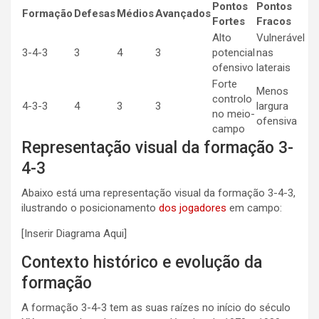
Pontos
Pontos
Formação
Defesas
Médios
Avançados
Fortes
Fracos
Alto
Vulnerável
3-4-3
3
4
3
potencial
nas
ofensivo
laterais
Forte
Menos
controlo
4-3-3
4
3
3
largura
no meio-
ofensiva
campo
Representação visual da formação 3-
4-3
Abaixo está uma representação visual da formação 3-4-3,
ilustrando o posicionamento
dos jogadores
em campo:
[Inserir Diagrama Aqui]
Contexto histórico e evolução da
formação
A formação 3-4-3 tem as suas raízes no início do século