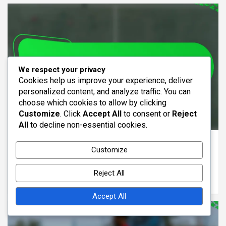
We respect your privacy
Cookies help us improve your experience, deliver
personalized content, and analyze traffic. You can
choose which cookies to allow by clicking
Customize
. Click
Accept All
to consent or
Reject
ANÁLISES TÁTICAS DO 3-4-3
All
to decline non-essential cookies.
Táticas 3-4-3: Gatilhos de pressão,
Customize
Organização defensiva, Movimento dos
jogadores
Reject All
23/02/2026
Samuel Grayson
Accept All